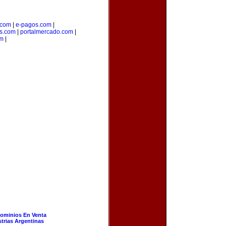
.com
|
e-pagos.com
|
os.com
|
portalmercado.com
|
om
|
ominios En Venta
strias Argentinas