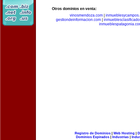
Otros dominios en venta:
vinosmendoza.com
|
inmueblesycampos
gestiondeinformacion.com
|
inmueblesclasificad
inmueblespatagonia.c
Registro de Dominios
|
Web Hosting
|
D
Dominios Expirados
|
Industrias
|
Indu