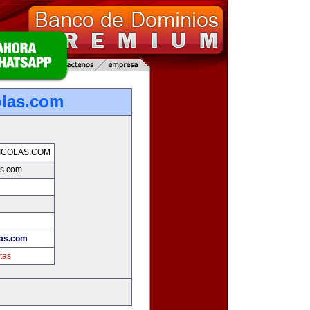
olas.com
ICOLAS.COM
as.com
las.com
tas