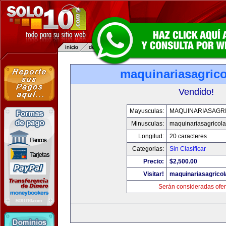
maquinariasagric
Vendido!
Mayusculas:
MAQUINARIASAGR
Minusculas:
maquinariasagricol
Longitud:
20 caracteres
Categorias:
Sin Clasificar
Precio:
$2,500.00
Visitar!
maquinariasagrico
Serán consideradas ofer