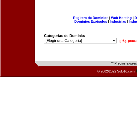
Registro de Dominios
|
Web Hosting
|
D
Dominios Expirados
|
Industrias
|
Indu
Categorías de Dominio:
[Pág. princi
** Precios expre
© 2002/2022 Solo10.com