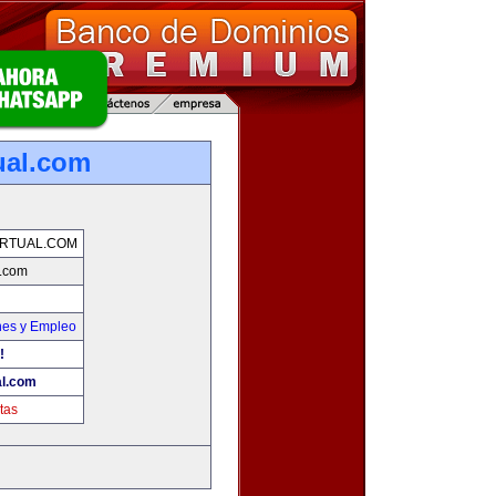
ual.com
RTUAL.COM
l.com
nes y Empleo
!
al.com
tas