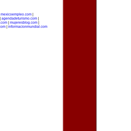
|
mexicoempleo.com
|
|
agendadeturismo.com
|
l.com
|
mujeresblog.com
|
.com
|
informacionmundial.com