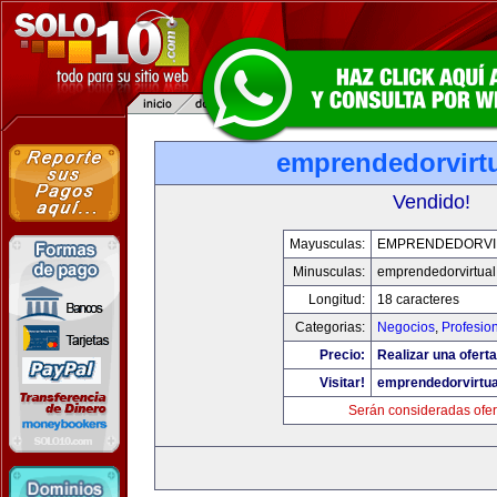
emprendedorvirt
Vendido!
Mayusculas:
EMPRENDEDORVI
Minusculas:
emprendedorvirtua
Longitud:
18 caracteres
Categorias:
Negocios
,
Profesio
Precio:
Realizar una oferta
Visitar!
emprendedorvirtu
Serán consideradas ofer