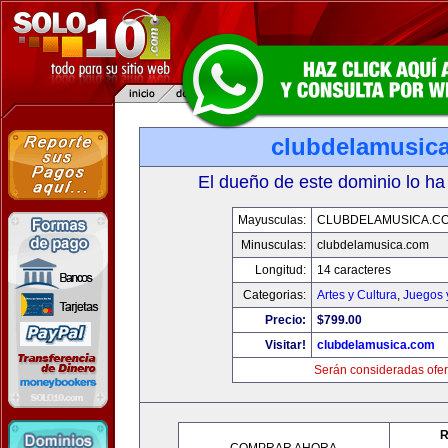
clubdelamusic
El dueño de este dominio lo ha
Mayusculas:
CLUBDELAMUSICA.C
Minusculas:
clubdelamusica.com
Longitud:
14 caracteres
Categorias:
Artes y Cultura
,
Juegos 
Precio:
$799.00
Visitar!
clubdelamusica.com
Serán consideradas ofer
R