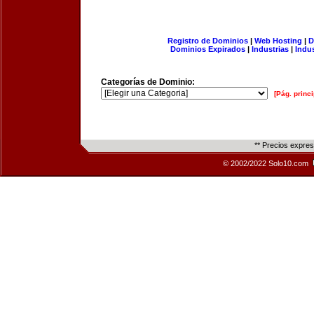
Registro de Dominios
|
Web Hosting
|
D
Dominios Expirados
|
Industrias
|
Indu
Categorías de Dominio:
[Pág. princi
** Precios expre
© 2002/2022 Solo10.com