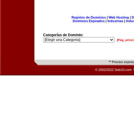
Registro de Dominios
|
Web Hosting
|
D
Dominios Expirados
|
Industrias
|
Indu
Categorías de Dominio:
[Pág. princi
** Precios expre
© 2002/2022 Solo10.com