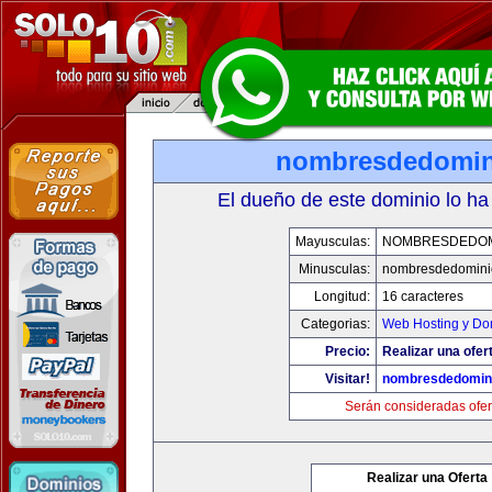
nombresdedomin
El dueño de este dominio lo ha
Mayusculas:
NOMBRESDEDOMI
Minusculas:
nombresdedominio
Longitud:
16 caracteres
Categorias:
Web Hosting y Do
Precio:
Realizar una ofer
Visitar!
nombresdedomini
Serán consideradas ofer
Realizar una Oferta