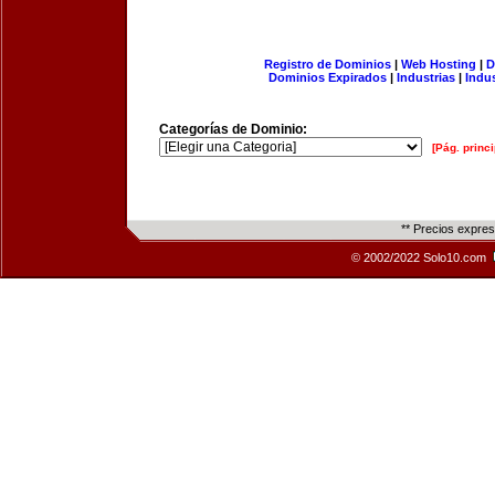
Registro de Dominios
|
Web Hosting
|
D
Dominios Expirados
|
Industrias
|
Indu
Categorías de Dominio:
[Pág. princi
** Precios expre
© 2002/2022 Solo10.com