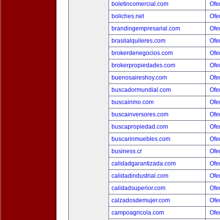
boletincomercial.com
Ofer
boliches.net
Ofer
brandingempresarial.com
Ofer
brasilalquileres.com
Ofer
brokerdenegocios.com
Ofer
brokerpropiedades.com
Ofer
buenosaireshoy.com
Ofer
buscadormundial.com
Ofer
buscainmo.com
Ofer
buscainversores.com
Ofer
buscapropiedad.com
Ofer
buscarinmuebles.com
Ofer
business.cr
Ofer
calidadgarantizada.com
Ofer
calidadindustrial.com
Ofer
calidadsuperior.com
Ofer
calzadosdemujer.com
Ofer
campoagricola.com
Ofer