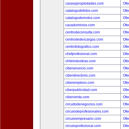
casasypropiedades.com
Ofer
catalogodefotos.com
Ofer
catalogodemotos.com
Ofer
cazadominios.com
Ofer
centrodeconsulta.com
Ofer
centrodedescargas.com
Ofer
centrofotografico.com
Ofer
chefprofesional.com
Ofer
chileindustrias.com
Ofer
ciberanuncio.com
Ofer
ciberdirectorio.com
Ofer
ciberempleos.com
Ofer
ciberpublicidad.com
Ofer
ciberventa.com
Ofer
circuitodenegocios.com
Ofer
circulodeprofesionales.com
Ofer
circuloempresario.com
Ofer
circuloprofesional.com
Ofer