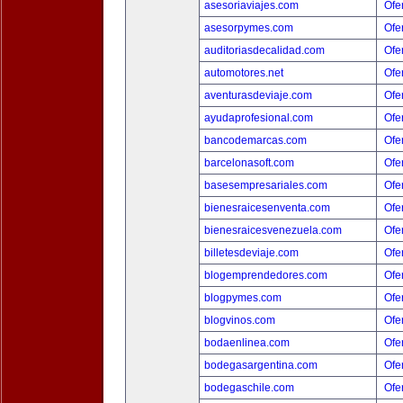
asesoriaviajes.com
Ofer
asesorpymes.com
Ofer
auditoriasdecalidad.com
Ofer
automotores.net
Ofer
aventurasdeviaje.com
Ofer
ayudaprofesional.com
Ofer
bancodemarcas.com
Ofer
barcelonasoft.com
Ofer
basesempresariales.com
Ofer
bienesraicesenventa.com
Ofer
bienesraicesvenezuela.com
Ofer
billetesdeviaje.com
Ofer
blogemprendedores.com
Ofer
blogpymes.com
Ofer
blogvinos.com
Ofer
bodaenlinea.com
Ofer
bodegasargentina.com
Ofer
bodegaschile.com
Ofer