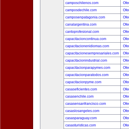
camposchilenos.com
Ofer
camposdechile.com
Ofer
camposenpatagonia.com
Ofer
canalargentina.com
Ofer
cantoprofesional.com
Ofer
capacitacioncontinua.com
Ofer
capacitacionenidiomas.com
Ofer
capacitacionesempresariales.com
Ofer
capacitacionindustrial.com
Ofer
capacitacionparapymes.com
Ofer
capacitacionparatodos.com
Ofer
capacitacionpyme.com
Ofer
casaseficientes.com
Ofer
casasenchile.com
Ofer
casasensanfrancisco.com
Ofer
casaslosangeles.com
Ofer
casasparaguay.com
Ofer
casasturisticas.com
Ofer