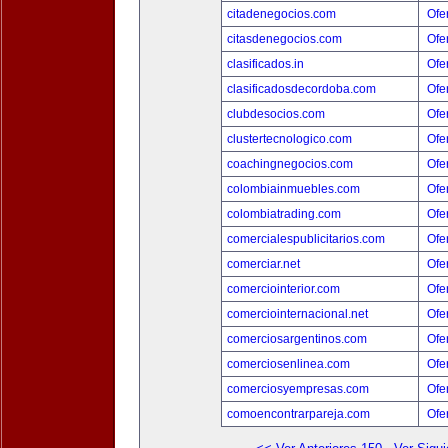
citadenegocios.com
Ofer
citasdenegocios.com
Ofer
clasificados.in
Ofer
clasificadosdecordoba.com
Ofer
clubdesocios.com
Ofer
clustertecnologico.com
Ofer
coachingnegocios.com
Ofer
colombiainmuebles.com
Ofer
colombiatrading.com
Ofer
comercialespublicitarios.com
Ofer
comerciar.net
Ofer
comerciointerior.com
Ofer
comerciointernacional.net
Ofer
comerciosargentinos.com
Ofer
comerciosenlinea.com
Ofer
comerciosyempresas.com
Ofer
comoencontrarpareja.com
Ofer